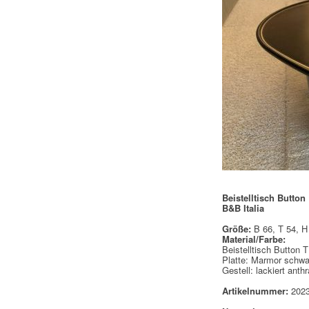
Beistelltisch Button
B&B Italia
Größe:
B 66, T 54, H
Material/Farbe:
Beistelltisch Button 
Platte: Marmor schw
Gestell: lackiert anth
Artikelnummer:
2023