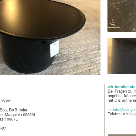
wir beraten sie
Bei Fragen zu I
angebot, können
mit uns aufneh
 35 cm
→ info@design-
TB66, B&B Italia
Telefon: 07323
arz Marquinia 0955M
razit 9907L
-07