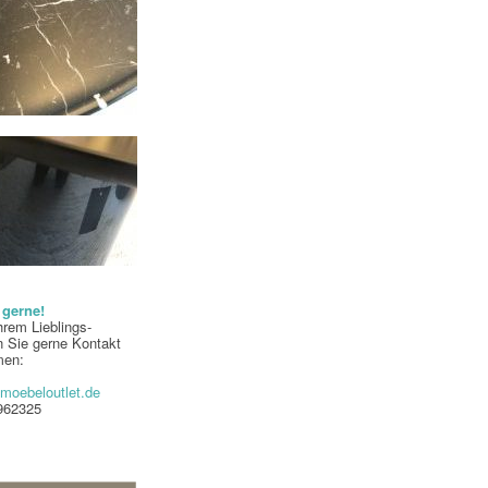
 gerne!
hrem Lieblings-
 Sie gerne Kontakt
men:
moebeloutlet.de
-962325