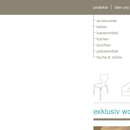
produkte
über uns
accessoires
betten
kastenmöbel
küchen
leuchten
polstermöbel
tische & stühle
exklusiv wo