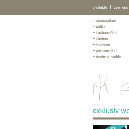
produkte
über uns
accessoires
betten
kastenmöbel
küchen
leuchten
polstermöbel
tische & stühle
exklusiv wo