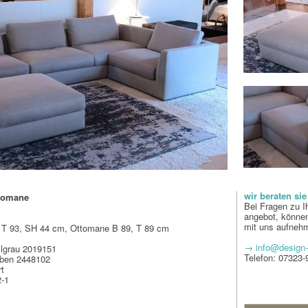
wir beraten sie
ttomane
Bei Fragen zu I
angebot, können
mit uns aufneh
 T 93, SH 44 cm, Ottomane B 89, T 89 cm
→ info@design-
llgrau 2019151
Telefon: 07323
arben 2448102
rt
-1