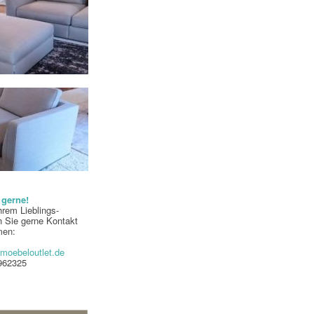
 gerne!
hrem Lieblings-
 Sie gerne Kontakt
men:
moebeloutlet.de
-962325