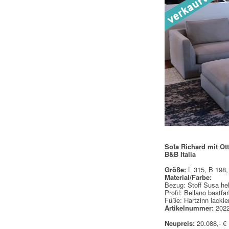
Sofa Richard mit O
B&B Italia
Größe:
L 315, B 198,
Material/Farbe:
Bezug: Stoff Susa he
Profil: Bellano bastf
Füße: Hartzinn lackie
Artikelnummer:
2022
Neupreis:
20.088,- €